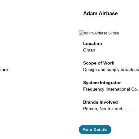
Adam Airbase
Next
Previous
Location
Oman
Scope of Work
cture
Design and supply broadcast
System Integrator
Frequency International Co.
Brands Involved
Percon, Neutrik and .....
More Details