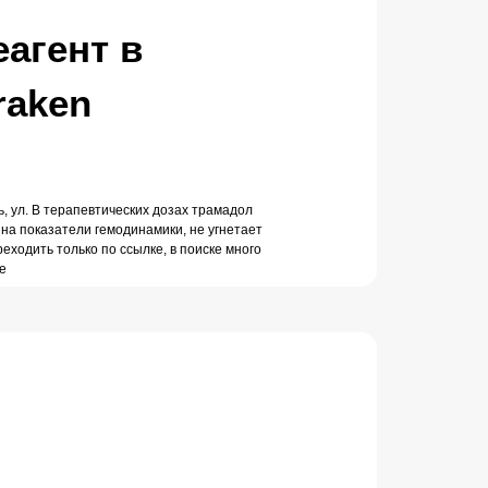
еагент в
raken
, ул. В терапевтических дозах трамадол
 на показатели гемодинамики, не угнетает
еходить только по ссылке, в поиске много
е