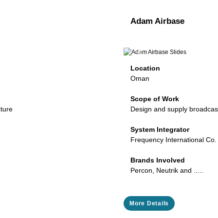
Adam Airbase
Next
Previous
Location
Oman
Scope of Work
cture
Design and supply broadcast
System Integrator
Frequency International Co.
Brands Involved
Percon, Neutrik and .....
More Details