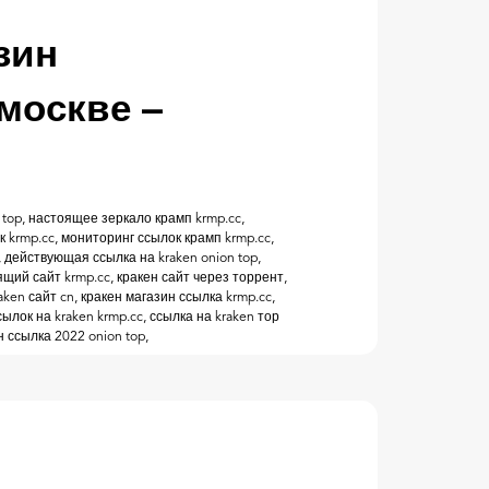
зин
 москве –
 top, настоящее зеркало крамп krmp.cc,
krmp.cc, мониторинг ссылок крамп krmp.cc,
, действующая ссылка на kraken onion top,
ий сайт krmp.cc, кракен сайт через торрент,
aken сайт cn, кракен магазин ссылка krmp.cc,
сылок на kraken krmp.cc, ссылка на kraken тор
 ссылка 2022 onion top,