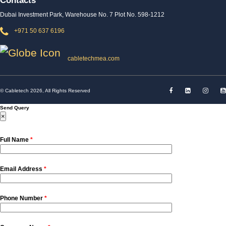
Contacts
Dubai Investment Park, Warehouse No. 7 Plot No. 598-1212
+971 50 637 6196
cabletechmea.com
© Cabletech 2026, All Rights Reserved
Send Query
×
Full Name
Email Address
Phone Number