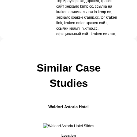
тор браузер вход кракен, кракен
сайт зеркало krmp.cc, ссылка на
kraken оригинальная in.krmp.cc,
зеркало кракен kramp.cc, tor kraken
link, kraken onion кракен сайт,
ссылки крамп in.krmp.cc,
официальный сайт kraken ссылка,
Similar Case
Studies
Waldorf Astoria Hotel
Previous
Next
Location