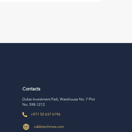
Contacts
Dubai Investment Park, Warehouse No. 7 Plot
No. 598-1212
+971 50 637 6196
cabletechmea.com