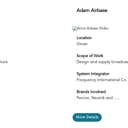
Adam Airbase
Next
Previous
Location
Oman
Scope of Work
cture
Design and supply broadcast
System Integrator
Frequency International Co.
Brands Involved
Percon, Neutrik and .....
More Details